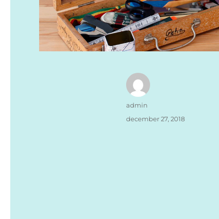
Författare
admin
Publicerat
december 27, 2018
den