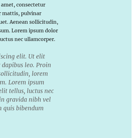
t amet, consectetur
er mattis, pulvinar
quet. Aenean sollicitudin,
psum. Lorem ipsum dolor
, luctus nec ullamcorper.
ing elit. Ut elit
r dapibus leo. Proin
sollicitudin, lorem
sum. Lorem ipsum
lit tellus, luctus nec
in gravida nibh vel
rem quis bibendum