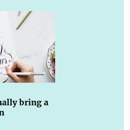
nally bring a
gn