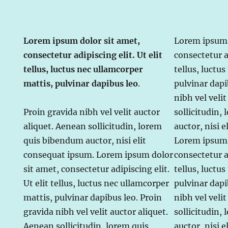
Lorem ipsum dolor sit amet,
Lorem ipsum 
consectetur adipiscing elit. Ut elit
consectetur ad
tellus, luctus nec ullamcorper
tellus, luctu
mattis, pulvinar dapibus leo
.
pulvinar dapi
nibh vel veli
Proin gravida nibh vel velit auctor
sollicitudin,
aliquet. Aenean sollicitudin, lorem
auctor, nisi 
quis bibendum auctor, nisi elit
Lorem ipsum 
consequat ipsum. Lorem ipsum dolor
consectetur ad
sit amet, consectetur adipiscing elit.
tellus, luctu
Ut elit tellus, luctus nec ullamcorper
pulvinar dapi
mattis, pulvinar dapibus leo. Proin
nibh vel veli
gravida nibh vel velit auctor aliquet.
sollicitudin,
Aenean sollicitudin, lorem quis
auctor, nisi 