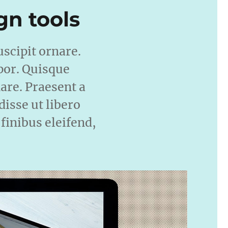
gn tools
uscipit ornare.
por. Quisque
are. Praesent a
isse ut libero
 finibus eleifend,