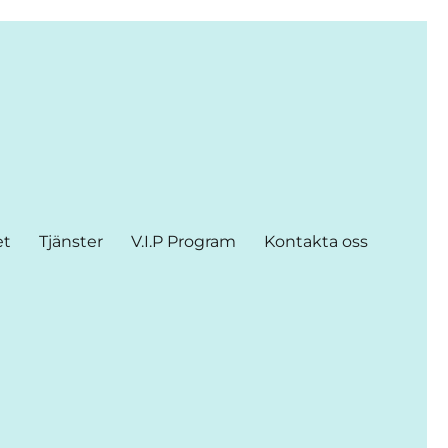
et
Tjänster
V.I.P Program
Kontakta oss