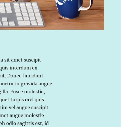
a sit amet suscipit
 quis interdum ex
pit. Donec tincidunt
auctor in gravida augue.
illa. Fusce molestie,
iquet turpis orci quis
nim vel augue suscipit
 amet augue molestie
bh odio sagittis est, id