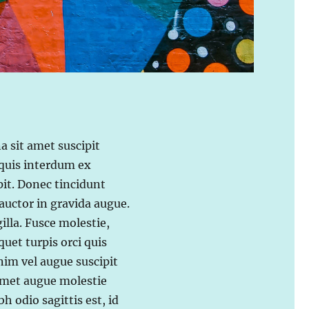
a sit amet suscipit
 quis interdum ex
pit. Donec tincidunt
auctor in gravida augue.
illa. Fusce molestie,
iquet turpis orci quis
nim vel augue suscipit
 amet augue molestie
bh odio sagittis est, id