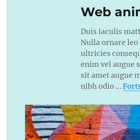
Web ani
Duis iaculis mat
Nulla ornare leo
ultricies conseq
enim vel augue s
sit amet augue mo
nibh odio …
Forts