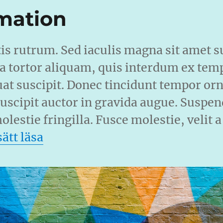
mation
tis rutrum. Sed iaculis magna sit amet s
 a tortor aliquam, quis interdum ex tem
uat suscipit. Donec tincidunt tempor orn
uscipit auctor in gravida augue. Suspend
lestie fringilla. Fusce molestie, velit a
”Web animation”
ätt läsa