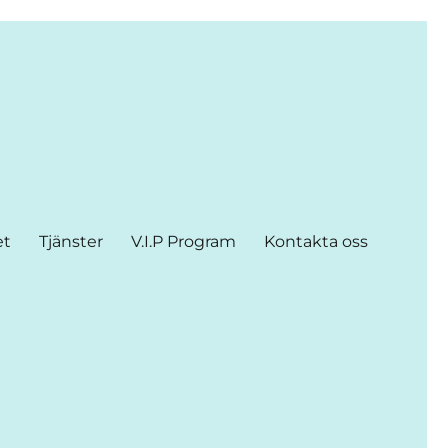
et
Tjänster
V.I.P Program
Kontakta oss