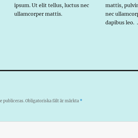
ipsum. Ut elit tellus, luctus nec
mattis, pulvi
ullamcorper mattis.
nec ullamcorp
dapibus leo. 
 publiceras.
Obligatoriska fält är märkta
*