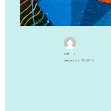
Författare
admin
Publicerat
december 27, 2018
den