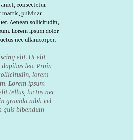
t amet, consectetur
er mattis, pulvinar
quet. Aenean sollicitudin,
psum. Lorem ipsum dolor
, luctus nec ullamcorper.
ing elit. Ut elit
r dapibus leo. Proin
sollicitudin, lorem
sum. Lorem ipsum
lit tellus, luctus nec
in gravida nibh vel
rem quis bibendum