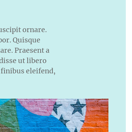
uscipit ornare.
por. Quisque
are. Praesent a
isse ut libero
 finibus eleifend,