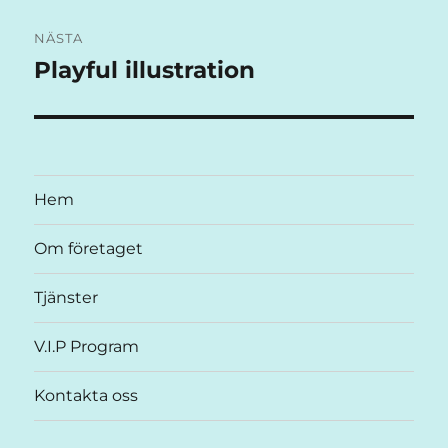
NÄSTA
Playful illustration
Nästa
inlägg:
Hem
Om företaget
Tjänster
V.I.P Program
Kontakta oss