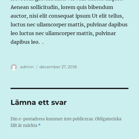
Aenean sollicitudin, lorem quis bibendum
auctor, nisi elit consequat ipsum Ut elit tellus,
luctus nec ullamcorper mattis, pulvinar dapibus
leo luctus nec ullamcorper mattis, pulvinar
dapibus leo. .
Författare
Publicerat
admin
december 27, 2018
den
Lämna ett svar
Din e-postadress kommer inte publiceras.
Obligatoriska
fält är märkta
*