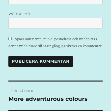
WEBBPLATS
Spara mitt namn, min e-postadress och webbplats i
denna webbläsare till nästa gång jag skriver en kommentar.
Inläggsnavigering
FÖREGÅENDE
More adventurous colours
Föregående
inlägg: