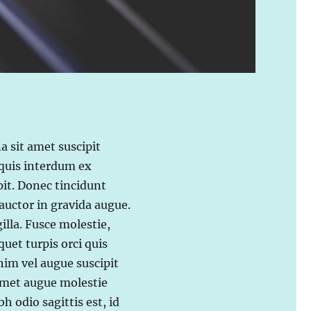
a sit amet suscipit
 quis interdum ex
pit. Donec tincidunt
auctor in gravida augue.
illa. Fusce molestie,
iquet turpis orci quis
nim vel augue suscipit
 amet augue molestie
bh odio sagittis est, id