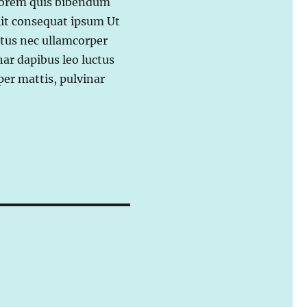
 lorem quis bibendum
elit consequat ipsum Ut
uctus nec ullamcorper
nar dapibus leo luctus
er mattis, pulvinar
.