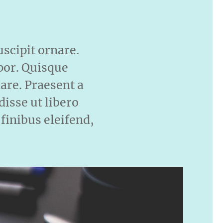
uscipit ornare.
por. Quisque
are. Praesent a
isse ut libero
 finibus eleifend,