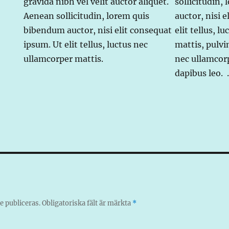
gravida nibh vel velit auctor aliquet.
sollicitudin,
Aenean sollicitudin, lorem quis
auctor, nisi 
bibendum auctor, nisi elit consequat
elit tellus, l
ipsum. Ut elit tellus, luctus nec
mattis, pulvi
ullamcorper mattis.
nec ullamcorp
dapibus leo. 
 publiceras.
Obligatoriska fält är märkta
*