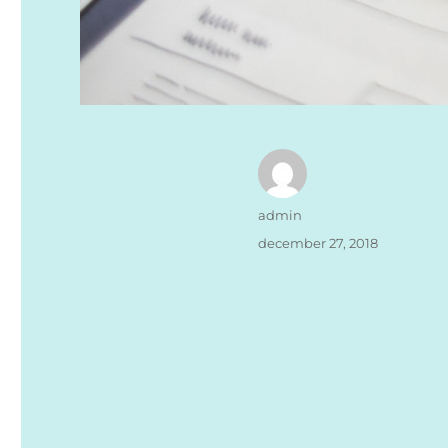
Författare
admin
Publicerat
december 27, 2018
den