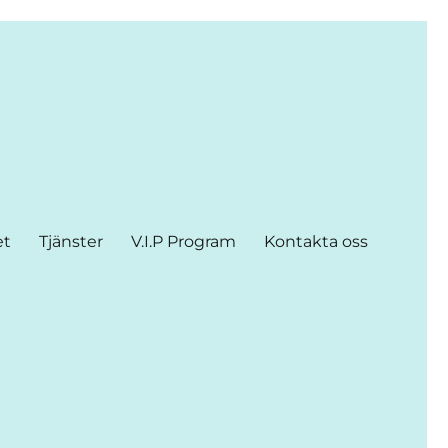
et
Tjänster
V.I.P Program
Kontakta oss