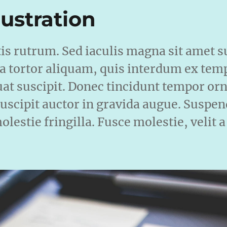
lustration
tis rutrum. Sed iaculis magna sit amet s
 a tortor aliquam, quis interdum ex tem
uat suscipit. Donec tincidunt tempor orn
uscipit auctor in gravida augue. Suspend
lestie fringilla. Fusce molestie, velit a