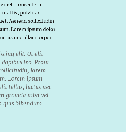
t amet, consectetur
er mattis, pulvinar
quet. Aenean sollicitudin,
psum. Lorem ipsum dolor
, luctus nec ullamcorper.
ing elit. Ut elit
r dapibus leo. Proin
sollicitudin, lorem
sum. Lorem ipsum
lit tellus, luctus nec
in gravida nibh vel
rem quis bibendum