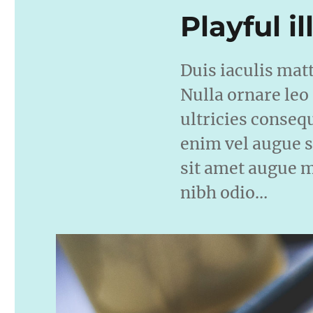
Playful il
Duis iaculis mat
Nulla ornare leo
ultricies conseq
enim vel augue s
sit amet augue mo
nibh odio…